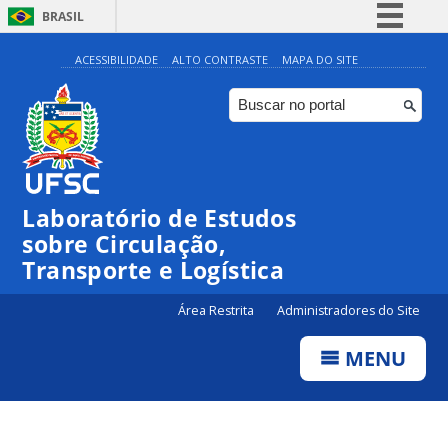
BRASIL
Simplifique!
ACESSIBILIDADE
ALTO CONTRASTE
MAPA DO SITE
Comunica BR
Participe
Acesso à informação
Legislação
Laboratório de Estudos
Canais
sobre Circulação,
Transporte e Logística
Área Restrita
Administradores do Site
MENU