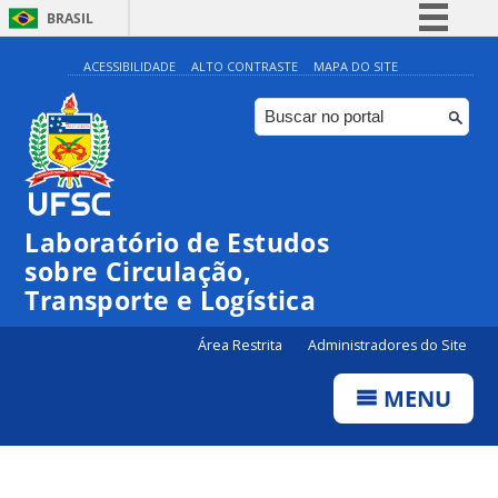
BRASIL
Simplifique!
ACESSIBILIDADE
ALTO CONTRASTE
MAPA DO SITE
Comunica BR
Participe
Acesso à informação
Legislação
Laboratório de Estudos
Canais
sobre Circulação,
Transporte e Logística
Área Restrita
Administradores do Site
MENU