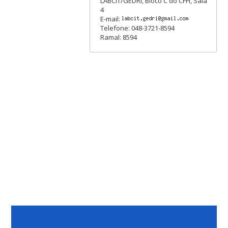
LABCIT/GEDRI, Bloco C do CFH, Sala
4
E-mail:
Telefone: 048-3721-8594
Ramal: 8594