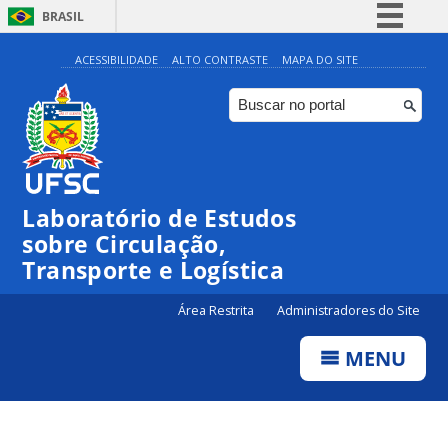
BRASIL
Simplifique!
ACESSIBILIDADE
ALTO CONTRASTE
MAPA DO SITE
Comunica BR
Participe
Acesso à informação
Legislação
Laboratório de Estudos
Canais
sobre Circulação,
Transporte e Logística
Área Restrita
Administradores do Site
MENU