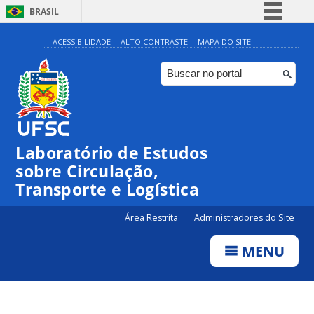
BRASIL
Simplifique!
ACESSIBILIDADE
ALTO CONTRASTE
MAPA DO SITE
Comunica BR
Participe
Acesso à informação
Legislação
Laboratório de Estudos
Canais
sobre Circulação,
Transporte e Logística
Área Restrita
Administradores do Site
MENU