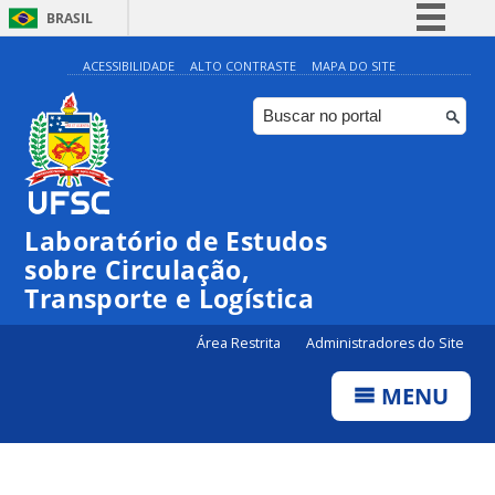
BRASIL
Simplifique!
ACESSIBILIDADE
ALTO CONTRASTE
MAPA DO SITE
Comunica BR
Participe
Acesso à informação
Legislação
Laboratório de Estudos
Canais
sobre Circulação,
Transporte e Logística
Área Restrita
Administradores do Site
MENU