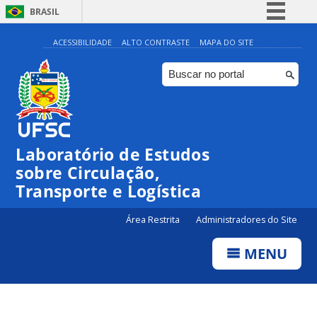
BRASIL
Simplifique!
ACESSIBILIDADE
ALTO CONTRASTE
MAPA DO SITE
Comunica BR
Participe
Acesso à informação
Legislação
Laboratório de Estudos
Canais
sobre Circulação,
Transporte e Logística
Área Restrita
Administradores do Site
MENU