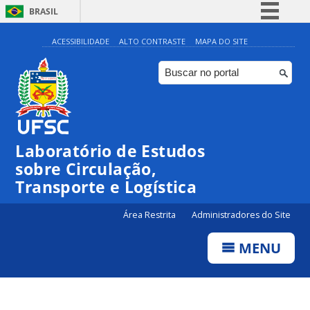
BRASIL
Simplifique!
ACESSIBILIDADE
ALTO CONTRASTE
MAPA DO SITE
Comunica BR
Participe
Acesso à informação
Legislação
Laboratório de Estudos
Canais
sobre Circulação,
Transporte e Logística
Área Restrita
Administradores do Site
MENU