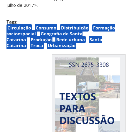
julho de 2017>.
Tags:
Circulação
Consumo
Distribuição
Formação
socioespacial
Geografia de Santa
Catarina
Produção
Rede urbana
Santa
Catarina
Troca
Urbanização