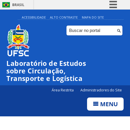
BRASIL
Simplifique!
ACESSIBILIDADE
ALTO CONTRASTE
MAPA DO SITE
Comunica BR
Participe
Acesso à informação
Legislação
Laboratório de Estudos
Canais
sobre Circulação,
Transporte e Logística
Área Restrita
Administradores do Site
MENU