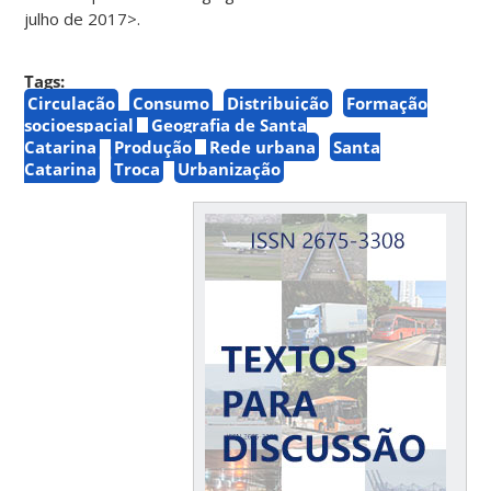
julho de 2017>.
Tags:
Circulação
Consumo
Distribuição
Formação
socioespacial
Geografia de Santa
Catarina
Produção
Rede urbana
Santa
Catarina
Troca
Urbanização