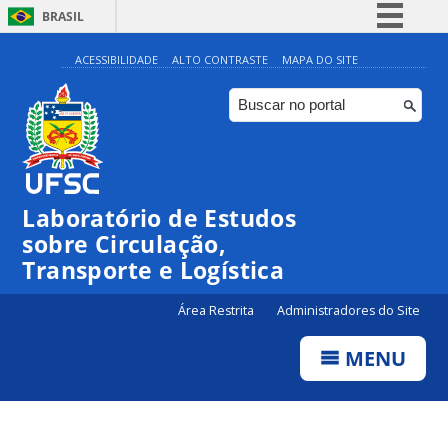
BRASIL
Simplifique!
ACESSIBILIDADE
ALTO CONTRASTE
MAPA DO SITE
Comunica BR
Participe
Acesso à informação
Legislação
Laboratório de Estudos
Canais
sobre Circulação,
Transporte e Logística
Área Restrita
Administradores do Site
MENU