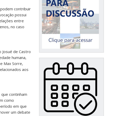
podem contribuir
 vocação possui
elações entre
enos, no caso
o Josué de Castro
ciedade humana,
de Max Sorre,
elacionados aos
s que continham
bem como
 período em que
omover um debate