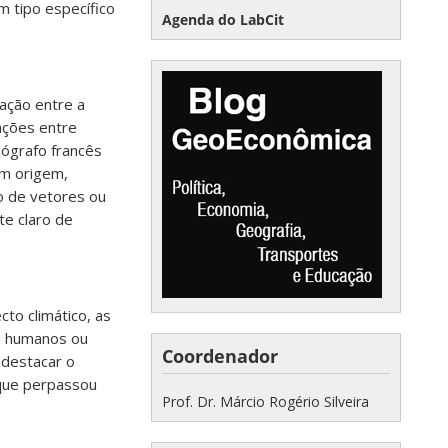
m tipo específico
Agenda do LabCit
ação entre a
ações entre
ógrafo francês
om origem,
o de vetores ou
e claro de
to climático, as
s humanos ou
Coordenador
 destacar o
 que perpassou
Prof. Dr. Márcio Rogério Silveira