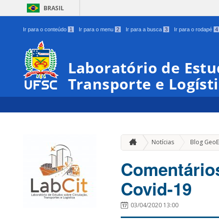
BRASIL
Ir para o conteúdo
1
Ir para o menu
2
Ir para a busca
3
Ir para o rodapé
4
Laboratório de Estu
Transporte e Logíst
Notícias
Blog Geo
Comentário
Covid-19
03/04/2020 13:00