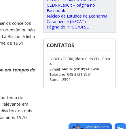
GEDRI/LabCit – página no
Facebook
Núcleo de Estudos de Economia
Catarinense (NECAT)
har os conceitos
Página do PPGG/UFSC
 propensão ou não
La Blache. A linha
ome de 1951.
CONTATOS
LABCIT/GEDRI, Bloco C do CFH, Sala
4
E-mail:
se
em
tempos
de
Telefone: 048-3721-8594
Ramal: 8594
 ao tema de
m relevante em
ividido: os dois
dos anos 1970.