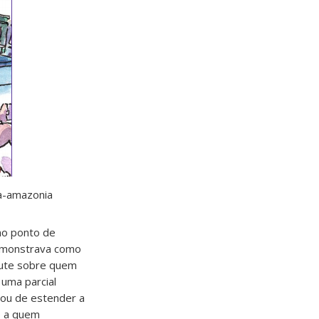
a-amazonia
mo ponto de
demonstrava como
cute sobre quem
 uma parcial
xou de estender a
e a quem