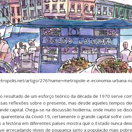
etropolis.net/artigo/276?name=metropole-e-economia-urbana-n
omo resultado de um esforço teórico da década de 1970 serve co
ossas reflexões sobre o presente, mas desde aqueles tempos 
ande capital. Chega-se na discussão hodierna, onde muito se dis
a quarentena da Covid-19, certamente o grande capital sofre com
 a história em diferentes países mostra que o Estado nunca dei
sive arrecadando níveis de poupança junto a população mais pobr