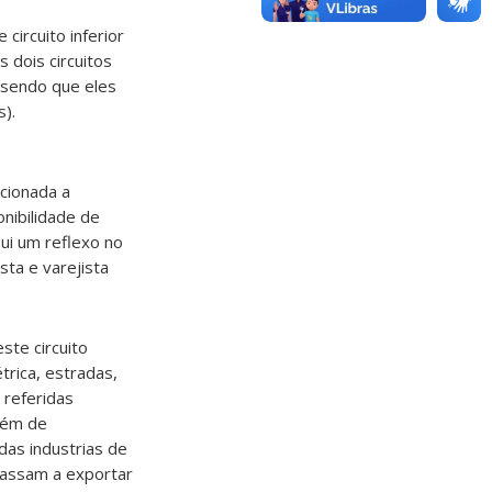
circuito inferior
 dois circuitos
 sendo que eles
).
cionada a
nibilidade de
sui um reflexo no
sta e varejista
te circuito
trica, estradas,
 referidas
bém de
das industrias de
passam a exportar