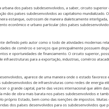
 urbana dos países subdesenvolvidos, a saber, circuito superior e 
ção dos países subdesenvolvidos ao capitalismo mundializado. Os
eira estanque, outrossim de maneira dialeticamente interligada,
ento econômico e urbano particular (dos países subdesenvolvidos
nte definido pelo autor como o todo de atividades modernas rela
ividades de comércio e serviços que principalmente possuem dispo
entos e oportunidades de financiamento. O circuito superior, pos
 infraestruturas para a exportação, industrias, comércio atacadi
esenvolvidos, aparece de uma maneira onde o estado favorece es
s subdesenvolvidos de infraestruturas como redes de energia elé
er o grande capital, parte das vezes internacional que além das
a da mão de obra mais barata nos países subdesenvolvidos e tam
elo próprio Estado, bem como das isenções de impostos. Muitas 
eridas dos países desenvolvidos para os subdesenvolvidos que 