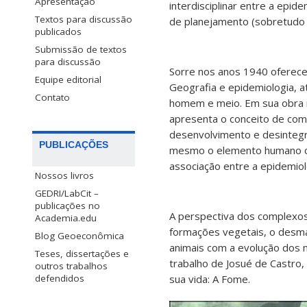
Apresentação
interdisciplinar entre a epi
Textos para discussão
de planejamento (sobretudo a
publicados
Submissão de textos
para discussão
Sorre nos anos 1940 oferece 
Equipe editorial
Geografia e epidemiologia, a
Contato
homem e meio. Em sua obra m
apresenta o conceito de co
desenvolvimento e desintegr
PUBLICAÇÕES
mesmo o elemento humano co
associação entre a epidemiol
Nossos livros
GEDRI/LabCit –
publicações no
A perspectiva dos complexos 
Academia.edu
formações vegetais, o desma
Blog Geoeconômica
animais com a evolução dos 
Teses, dissertações e
trabalho de Josué de Castro
outros trabalhos
sua vida: A Fome.
defendidos