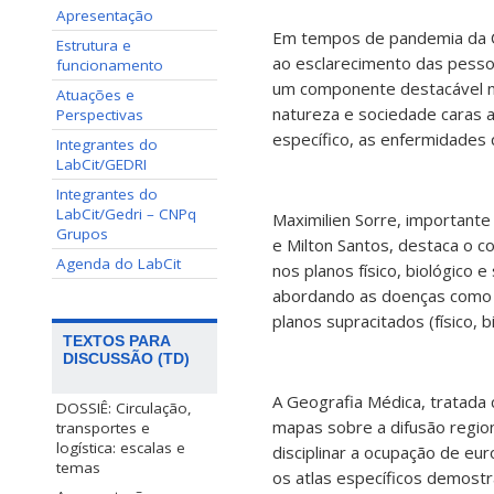
Apresentação
Em tempos de pandemia da C
Estrutura e
ao esclarecimento das pessoa
funcionamento
um componente destacável na
Atuações e
natureza e sociedade caras 
Perspectivas
específico, as enfermidades
Integrantes do
LabCit/GEDRI
Integrantes do
LabCit/Gedri – CNPq
Maximilien Sorre, importante
Grupos
e Milton Santos, destaca o 
Agenda do LabCit
nos planos físico, biológico
abordando as doenças como 
planos supracitados (físico, bi
TEXTOS PARA
DISCUSSÃO (TD)
A Geografia Médica, tratada
DOSSIÊ: Circulação,
mapas sobre a difusão regio
transportes e
logística: escalas e
disciplinar a ocupação de eu
temas
os atlas específicos demost