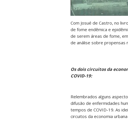
Com Josué de Castro, no livr
de fome endêmica e epidêmic
de serem áreas de fome, em u
de análise sobre propensas 
Os
dois
circuitos
da
econo
COVID-19:
Relembrados alguns aspectos
difusão de enfermidades hu
tempos de COVID-19. As ideia
circuitos da economia urbana