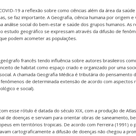
OVID-19 a reflexão sobre como ciências além da área da saúde 
s, se faz importante. A Geografia, ciência humana por origem e
 análise social do bem-estar e saúde dos grupos humanos. As r
ao estudo geográfico se expressam através da difusão de fenôm
 que podem acometer as populações.
 geógrafo francês tendo influência sobre autores brasileiros com
conceito de habitat como espaço criado e organizado por uma so
 e social. A chamada Geografia Médica é tributária do pensamento 
fenômenos de determinada extensão de acordo com aspectos r
ológico e social).
 com esse rótulo é datada do século XIX, com a produção de Atla
nal de doenças e serviam para orientar obras de saneamento, 
ropeus em territórios tropicais. De acordo com Ferreira (1991) o
ravam cartograficamente a difusão de doenças não chegou a pr