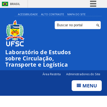
BRASIL
Simplifique!
ACESSIBILIDADE
ALTO CONTRASTE
MAPA DO SITE
Comunica BR
Participe
Acesso à informação
Legislação
Laboratório de Estudos
Canais
sobre Circulação,
Transporte e Logística
Área Restrita
Administradores do Site
MENU