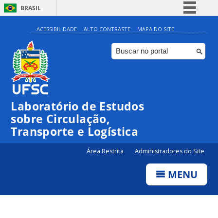
BRASIL
Simplifique!
ACESSIBILIDADE
ALTO CONTRASTE
MAPA DO SITE
Comunica BR
Participe
Acesso à informação
Legislação
Laboratório de Estudos
Canais
sobre Circulação,
Transporte e Logística
Área Restrita
Administradores do Site
MENU