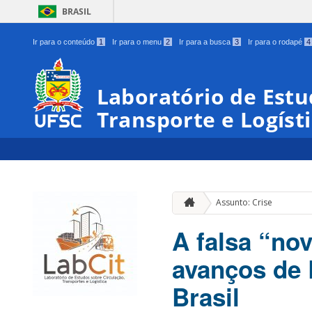
BRASIL
Ir para o conteúdo
1
Ir para o menu
2
Ir para a busca
3
Ir para o rodapé
4
Laboratório de Estu
Transporte e Logíst
Assunto: Crise
A falsa “no
avanços de 
Brasil