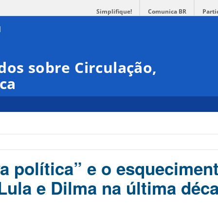
Simplifique!
Comunica BR
Parti
dos sobre Circulação,
ica
va política” e o esquecimen
Lula e Dilma na última déc