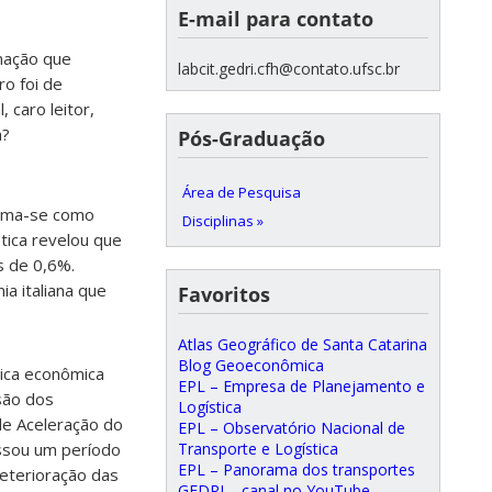
E-mail para contato
rmação que
labcit.gedri.cfh@contato.ufsc.br
ro foi de
 caro leitor,
a?
Pós-Graduação
Área de Pesquisa
toma-se como
Disciplinas »
tica revelou que
s de 0,6%.
a italiana que
Favoritos
Atlas Geográfico de Santa Catarina
Blog Geoeconômica
tica econômica
EPL – Empresa de Planejamento e
são dos
Logística
de Aceleração do
EPL – Observatório Nacional de
Transporte e Logística
ssou um período
EPL – Panorama dos transportes
eterioração das
GEDRI – canal no YouTube