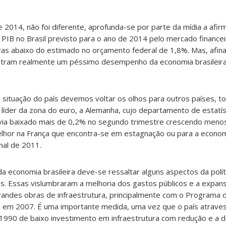
de 2014, não foi diferente, aprofunda-se por parte da mídia a afi
 PIB no Brasil previsto para o ano de 2014 pelo mercado financei
s abaixo do estimado no orçamento federal de 1,8%. Mas, afinal,
stram realmente um péssimo desempenho da economia brasileir
situação do país devemos voltar os olhos para outros países, 
íder da zona do euro, a Alemanha, cujo departamento de estatís
via baixado mais de 0,2% no segundo trimestre crescendo meno
lhor na França que encontra-se em estagnação ou para a economi
nal de 2011.
a economia brasileira deve-se ressaltar alguns aspectos da polí
s. Essas vislumbraram a melhoria dos gastos públicos e a expan
randes obras de infraestrutura, principalmente com o Programa 
o em 2007. É uma importante medida, uma vez que o país atrave
1990 de baixo investimento em infraestrutura com redução e a d