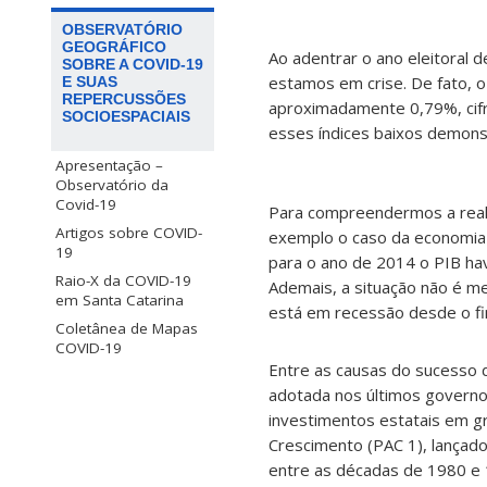
OBSERVATÓRIO
GEOGRÁFICO
Ao adentrar o ano eleitoral 
SOBRE A COVID-19
estamos em crise. De fato, o
E SUAS
REPERCUSSÕES
aproximadamente 0,79%, cifra
SOCIOESPACIAIS
esses índices baixos demon
Apresentação –
Observatório da
Covid-19
Para compreendermos a real 
Artigos sobre COVID-
exemplo o caso da economia l
19
para o ano de 2014 o PIB ha
Raio-X da COVID-19
Ademais, a situação não é me
em Santa Catarina
está em recessão desde o fi
Coletânea de Mapas
COVID-19
Entre as causas do sucesso d
adotada nos últimos governo
investimentos estatais em g
Crescimento (PAC 1), lançad
entre as décadas de 1980 e 