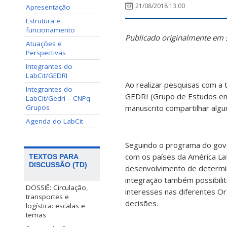
21/08/2018 13:00
Apresentação
Estrutura e
funcionamento
Publicado originalmente em
Atuações e
Perspectivas
Integrantes do
LabCit/GEDRI
Ao realizar pesquisas com a 
Integrantes do
GEDRI (Grupo de Estudos em
LabCit/Gedri – CNPq
Grupos
manuscrito compartilhar alg
Agenda do LabCit
Seguindo o programa do govern
com os países da América La
TEXTOS PARA
DISCUSSÃO (TD)
desenvolvimento de determi
integração também possibili
DOSSIÊ: Circulação,
interesses nas diferentes O
transportes e
decisões.
logística: escalas e
temas