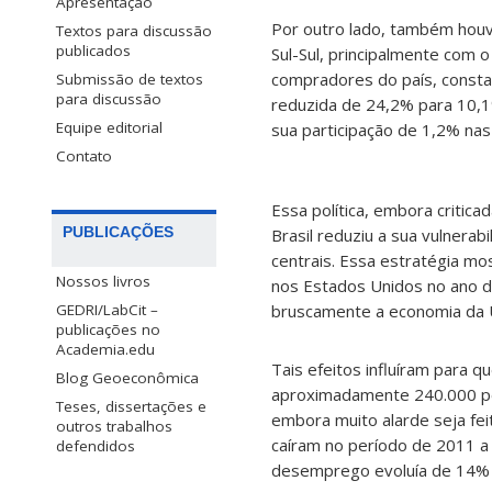
Apresentação
Por outro lado, também houve
Textos para discussão
publicados
Sul-Sul, principalmente com 
compradores do país, consta
Submissão de textos
para discussão
reduzida de 24,2% para 10,1
Equipe editorial
sua participação de 1,2% na
Contato
Essa política, embora critica
PUBLICAÇÕES
Brasil reduziu a sua vulnera
centrais. Essa estratégia mo
Nossos livros
nos Estados Unidos no ano d
bruscamente a economia da U
GEDRI/LabCit –
publicações no
Academia.edu
Tais efeitos influíram para
Blog Geoeconômica
aproximadamente 240.000 pes
Teses, dissertações e
embora muito alarde seja fe
outros trabalhos
caíram no período de 2011 
defendidos
desemprego evoluía de 14% p