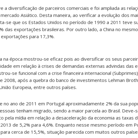
 a diversificação de parceiros comerciais e foi ampliada as rela
o mercado Asiático. Desta maneira, ao verificar a evolução dos ma
ta-se que os Estados Unidos no período de 1990 a 2011 teve su
% das exportações brasileiras. Por outro lado, a China no mesmo
s exportações para 17,3%.
da na época mostrou-se eficaz pois ao diversificar os seus parcei
bilidade em relação à crises de demandas externas advindas das 
strou-se funcional com a crise financeira internacional (Subprim
e 2008, após a quebra do banco de investimentos Lehman Broth
nião Europeia, entre outros países.
 que no ano de 2011 em Portugal aproximadamente 2% da sua pop
soas tenham migrado, sendo a maior parcela ao Brasil. Deve-se
ito pela mídia em relação a desaceleração da economia as taxas
a 2013 de 5,2% para 4,6%. Enquanto nesse mesmo período em Po
ara cerca de 15,5%, situação parecida com muitos outros paíse