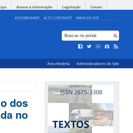
cipe
Acesso à informação
Legislação
Canais
ACESSIBILIDADE
ALTO CONTRASTE
MAPA DO SITE
Área Restrita
Administradores do Site
to dos
ada no