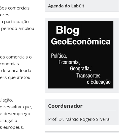
Agenda do LabCit
ções comerciais
iores
a participação
 período ampliou
ros comerciais o
economias
es) desencadeada
ers que afetou
ulação,
Coordenador
 ressaltar que,
 de desemprego
Prof. Dr. Márcio Rogério Silveira
rtugal o
s europeus.