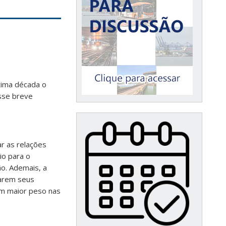
tima década o
sse breve
ar as relações
io para o
o. Ademais, a
tarem seus
em maior peso nas