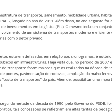
aestrutura de transporte, saneamento, mobilidade urbana, habita
PAC 2, lançado no ano de 2011. Além disso, no ano seguinte foi l
de Investimentos em Logística (PIL). O mesmo inclui um conjunt
envolvimento de um sistema de transportes moderno e eficiente 
rias com o setor privado.
jetos estarem defasadas em relação aos cronogramas, é notóri
úblicos em infraestruturas. Haja vista que, no período de 2007 
or de transporte foram maiores que os realizados na década de 
de pontes, pavimentação de rodovias, ampliação da malha ferrov
 “custo de transportes” do país. Além de, possibilitar uma impor
a.
 segunda metade da década de 1990, pelo Governo do PSDB, for
prática, tais concessões se refletiram em altas tarifas de pedági