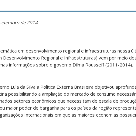
 setembro de 2014.
temática em desenvolvimento regional e infraestruturas nessa úl
 Desenvolvimento Regional e Infraestruturas) vem por meio de
umas informações sobre o governo Dilma Rousseff (2011-2014).
o Lula da Silva a Política Externa Brasileira objetivou aprofund
tina possibilitando a ampliação do mercado de consumo necessár
nados setores econômicos que necessitam de escala de produçã
tou maior poder de barganha para os países da região represen
rganizações Internacionais em que as maiores economias possu