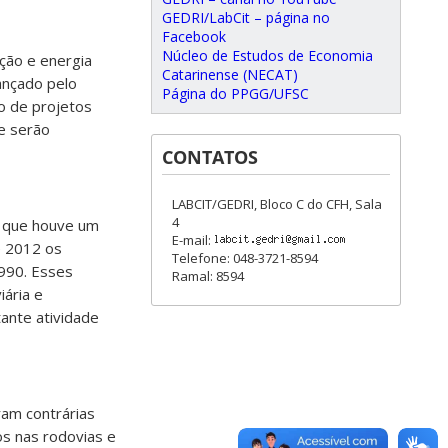
GEDRI/LabCit – página no
Facebook
Núcleo de Estudos de Economia
ção e energia
Catarinense (NECAT)
ançado pelo
Página do PPGG/UFSC
o de projetos
e serão
CONTATOS
LABCIT/GEDRI, Bloco C do CFH, Sala
4
o que houve um
E-mail:
e 2012 os
Telefone: 048-3721-8594
1990. Esses
Ramal: 8594
iária e
tante atividade
am contrárias
os nas rodovias e