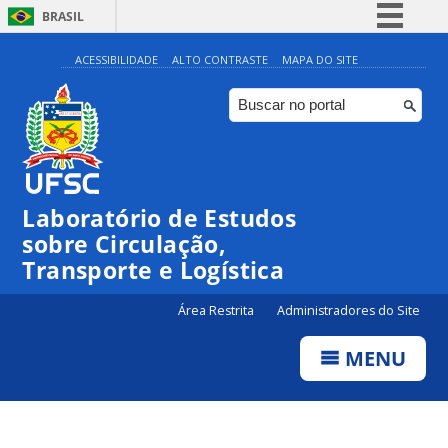
BRASIL
Simplifique!
ACESSIBILIDADE
ALTO CONTRASTE
MAPA DO SITE
Comunica BR
Participe
Acesso à informação
Legislação
Laboratório de Estudos
Canais
sobre Circulação,
Transporte e Logística
Área Restrita
Administradores do Site
MENU